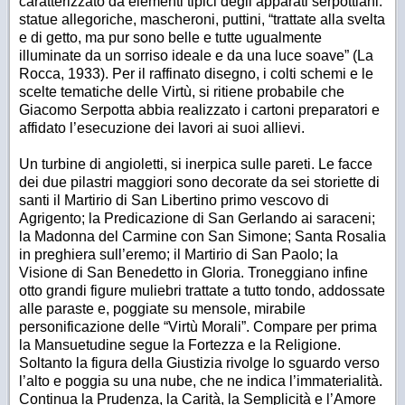
caratterizzato da elementi tipici degli apparati serpottiani:
statue allegoriche, mascheroni, puttini, “trattate alla svelta
e di getto, ma pur sono belle e tutte ugualmente
illuminate da un sorriso ideale e da una luce soave” (La
Rocca, 1933). Per il raffinato disegno, i colti schemi e le
scelte tematiche delle Virtù, si ritiene probabile che
Giacomo Serpotta abbia realizzato i cartoni preparatori e
affidato l’esecuzione dei lavori ai suoi allievi.
Un turbine di angioletti, si inerpica sulle pareti. Le facce
dei due pilastri maggiori sono decorate da sei storiette di
santi il Martirio di San Libertino primo vescovo di
Agrigento; la Predicazione di San Gerlando ai saraceni;
la Madonna del Carmine con San Simone; Santa Rosalia
in preghiera sull’eremo; il Martirio di San Paolo; la
Visione di San Benedetto in Gloria. Troneggiano infine
otto grandi figure muliebri trattate a tutto tondo, addossate
alle paraste e, poggiate su mensole, mirabile
personificazione delle “Virtù Morali”. Compare per prima
la Mansuetudine segue la Fortezza e la Religione.
Soltanto la figura della Giustizia rivolge lo sguardo verso
l’alto e poggia su una nube, che ne indica l’immaterialità.
Continua la Prudenza, la Carità, la Semplicità e l’Amore