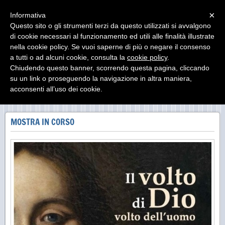
Menu
×
Informativa
Questo sito o gli strumenti terzi da questo utilizzati si avvalgono
di cookie necessari al funzionamento ed utili alle finalità illustrate
MUseo DIocesano Agrigento
nella cookie policy. Se vuoi saperne di più o negare il consenso
Il Museo Diocesano di Agrigento ha sede presso il
Palazzo Arcivescovile
a tutti o ad alcuni cookie, consulta la
cookie policy
.
Chiudendo questo banner, scorrendo questa pagina, cliccando
su un link o proseguendo la navigazione in altra maniera,
acconsenti all’uso dei cookie.
CHIESA S. LORENZO_POLO MUDIA
MOSTRA IN CORSO