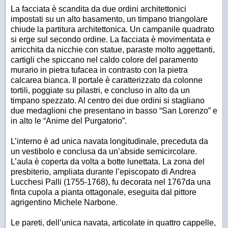
La facciata è scandita da due ordini architettonici
impostati su un alto basamento, un timpano triangolare
chiude la partitura architettonica. Un campanile quadrato
si erge sul secondo ordine. La facciata è movimentata e
arricchita da nicchie con statue, paraste molto aggettanti,
cartigli che spiccano nel caldo colore del paramento
murario in pietra tufacea in contrasto con la pietra
calcarea bianca. Il portale è caratterizzato da colonne
tortili, poggiate su pilastri, e concluso in alto da un
timpano spezzato. Al centro dei due ordini si stagliano
due medaglioni che presentano in basso “San Lorenzo” e
in alto le “Anime del Purgatorio”.
L’interno è ad unica navata longitudinale, preceduta da
un vestibolo e conclusa da un’abside semicircolare.
L’aula è coperta da volta a botte lunettata. La zona del
presbiterio, ampliata durante l’episcopato di Andrea
Lucchesi Palli (1755-1768), fu decorata nel 1767da una
finta cupola a pianta ottagonale, eseguita dal pittore
agrigentino Michele Narbone.
Le pareti, dell’unica navata, articolate in quattro cappelle,