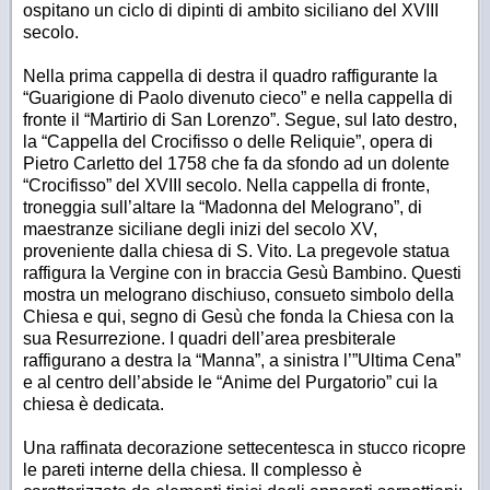
ospitano un ciclo di dipinti di ambito siciliano del XVIII
secolo.
Nella prima cappella di destra il quadro raffigurante la
“Guarigione di Paolo divenuto cieco” e nella cappella di
fronte il “Martirio di San Lorenzo”. Segue, sul lato destro,
la “Cappella del Crocifisso o delle Reliquie”, opera di
Pietro Carletto del 1758 che fa da sfondo ad un dolente
“Crocifisso” del XVIII secolo. Nella cappella di fronte,
troneggia sull’altare la “Madonna del Melograno”, di
maestranze siciliane degli inizi del secolo XV,
proveniente dalla chiesa di S. Vito. La pregevole statua
raffigura la Vergine con in braccia Gesù Bambino. Questi
mostra un melograno dischiuso, consueto simbolo della
Chiesa e qui, segno di Gesù che fonda la Chiesa con la
sua Resurrezione. I quadri dell’area presbiterale
raffigurano a destra la “Manna”, a sinistra l’”Ultima Cena”
e al centro dell’abside le “Anime del Purgatorio” cui la
chiesa è dedicata.
Una raffinata decorazione settecentesca in stucco ricopre
le pareti interne della chiesa. Il complesso è