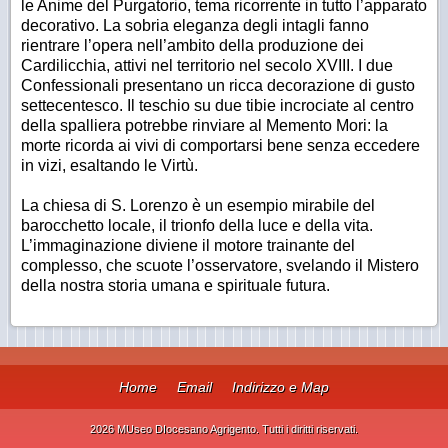
le Anime del Purgatorio, tema ricorrente in tutto l’apparato
decorativo. La sobria eleganza degli intagli fanno
rientrare l’opera nell’ambito della produzione dei
Cardilicchia, attivi nel territorio nel secolo XVIII. I due
Confessionali presentano un ricca decorazione di gusto
settecentesco. Il teschio su due tibie incrociate al centro
della spalliera potrebbe rinviare al Memento Mori: la
morte ricorda ai vivi di comportarsi bene senza eccedere
in vizi, esaltando le Virtù.
La chiesa di S. Lorenzo è un esempio mirabile del
barocchetto locale, il trionfo della luce e della vita.
L’immaginazione diviene il motore trainante del
complesso, che scuote l’osservatore, svelando il Mistero
della nostra storia umana e spirituale futura.
Home
Email
Indirizzo e Map
2026 MUseo DIocesano Agrigento. Tutti i diritti riservati.