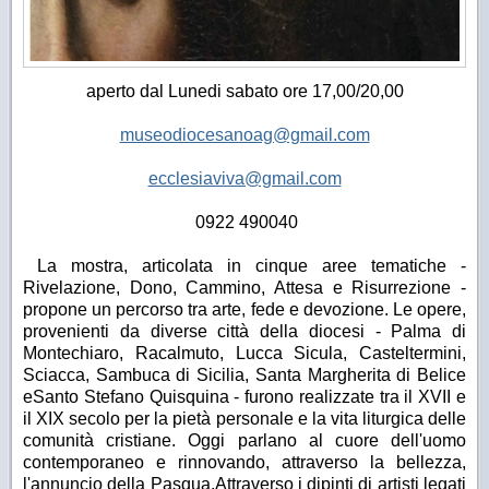
aperto dal Lunedi s
abato ore 17,00/20,00
museodiocesanoag@gmail.com
ecclesiaviva@gmail.com
0922 490040
La mostra, articolata in cinque aree tematiche -
Rivelazione, Dono, Cammino, Attesa e Risurrezione -
propone un percorso tra arte, fede e devozione.
Le opere,
provenienti da diverse città della diocesi - Palma di
Montechiaro, Racalmuto, Lucca Sicula, Casteltermini,
Sciacca, Sambuca di Sicilia, Santa Margherita di Belice
e
Santo Stefano Quisquina - furono realizzate tra il XVII e
il XIX secolo per la pietà personale e la vita liturgica delle
comunità cristiane. Oggi parlano al cuore dell'uomo
contemporaneo e rinnovando, attraverso la bellezza,
l'annuncio della Pasqua.
Attraverso i dipinti di artisti legati