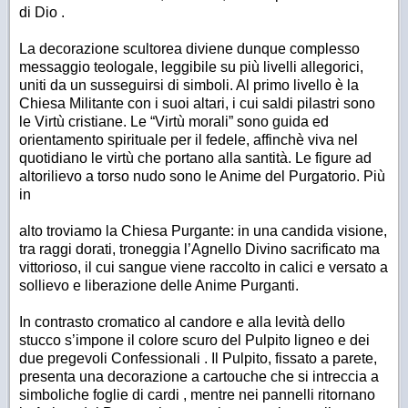
di Dio .
La decorazione scultorea diviene dunque complesso
messaggio teologale, leggibile su più livelli allegorici,
uniti da un susseguirsi di simboli. Al primo livello è la
Chiesa Militante con i suoi altari, i cui saldi pilastri sono
le Virtù cristiane. Le “Virtù morali” sono guida ed
orientamento spirituale per il fedele, affinchè viva nel
quotidiano le virtù che portano alla santità. Le figure ad
altorilievo a torso nudo sono le Anime del Purgatorio. Più
in
alto troviamo la Chiesa Purgante: in una candida visione,
tra raggi dorati, troneggia l’Agnello Divino sacrificato ma
vittorioso, il cui sangue viene raccolto in calici e versato a
sollievo e liberazione delle Anime Purganti.
In contrasto cromatico al candore e alla levità dello
stucco s’impone il colore scuro del Pulpito ligneo e dei
due pregevoli Confessionali . Il Pulpito, fissato a parete,
presenta una decorazione a cartouche che si intreccia a
simboliche foglie di cardi , mentre nei pannelli ritornano