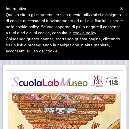
Menu
×
Informativa
Questo sito o gli strumenti terzi da questo utilizzati si avvalgono
di cookie necessari al funzionamento ed utili alle finalità illustrate
MUseo DIocesano Agrigento
nella cookie policy. Se vuoi saperne di più o negare il consenso
Il Museo Diocesano di Agrigento ha sede presso il
Palazzo Arcivescovile
a tutti o ad alcuni cookie, consulta la
cookie policy
.
Chiudendo questo banner, scorrendo questa pagina, cliccando
su un link o proseguendo la navigazione in altra maniera,
acconsenti all’uso dei cookie.
GIARDINO DEL VESCOVO MUDIAKIDS