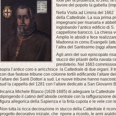
lode per la prudenza, lo zelo, la 
favore del popolo la gabella (imp
Nella Visita ad Limina del 1662 s
della Cattedrale. La sua prima p
impegnarsi per risanarla e abbel
inglobando l’antico edificio di S
cappellone barocco. La chiesa ve
Amplio le absidi e fece realizza
Madonna in cornu Evangelii (att
l’altra del Santissimo (oggi alta
Agli anni del suo episcopato risa
stucco dei pilastri della navata ce
presbiterio. Nel 1663 commissiona
sopra l’antico coro e arricchisce la Cattedrale di due organi. Il 
con due fastose tribune con colonne tortili edificando l'altare de
l'altare dei Santi Dottori a sud. Le nuove tribune hanno nascost
sud la cappella del 1281 con l’altare dedicato a San Giovanni Ba
Incarica Michele Blasco (1628-1685) di adeguare la Cattedrale
dipingendo il catino dell’abside centrale con la raffigurazione de
figura allegorica della Sapienza e la finta cupola e le vele con le
Non tutta la ricca decorazione in stucco della Cattedrale è ricon
progetto decorativo iniziale, che ripone a ricordo, le armi araldi