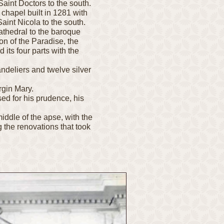
Saint Doctors to the south.
chapel built in 1281 with
Saint Nicola to the south.
athedral to the baroque
ion of the Paradise, the
its four parts with the
andeliers and twelve silver
rgin Mary.
sed for his prudence, his
iddle of the apse, with the
 the renovations that took