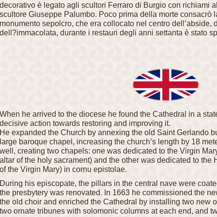
decorativo è legato agli scultori Ferraro di Burgio con richiami a
scultore Giuseppe Palumbo.
Poco prima della morte consacrò l
monumento sepolcro, che era collocato nel centro dell’abside, di
dell?immacolata, durante i restauri degli anni settanta è stato s
When he arrived to the diocese he found the Cathedral in a state
decisive action towards restoring and improving it.
He expanded the Church by annexing the old Saint Gerlando bui
large baroque chapel, increasing the church’s length by 18 me
well, creating two chapels: one was dedicated to the Virgin Mar
altar of the holy sacrament) and the other was dedicated to the
H
of the Virgin Mary) in cornu epistolae.
During his episcopate, the pillars in the central nave were coat
the presbytery was renovated. In 1663 he commissioned the new
the old choir and enriched the Cathedral by installing two new 
two ornate tribunes with solomonic columns at each end, and tw