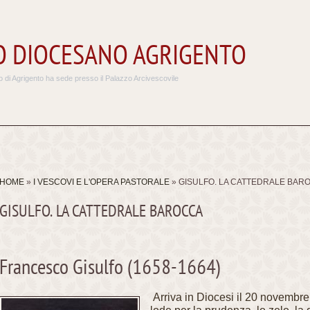
 DIOCESANO AGRIGENTO
 di Agrigento ha sede presso il Palazzo Arcivescovile
HOME
»
I VESCOVI E L'OPERA PASTORALE
» GISULFO. LA CATTEDRALE BAR
GISULFO. LA CATTEDRALE BAROCCA
Francesco Gisulfo (1658-1664)
Arriva in Diocesi il 20 novembr