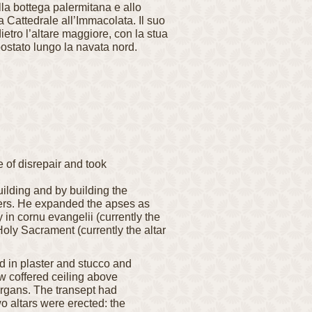
lla bottega palermitana e allo
a Cattedrale all’Immacolata.
Il suo
etro l’altare maggiore, con la stua
postato lungo la navata nord.
 of disrepair and took
lding and by building the
ters. He expanded the
apses as
y in cornu
evangelii (currently the
oly Sacrament (currently the altar
ed in plaster and stucco and
 coffered ceiling above
organs. The transept had
o altars were erected: the