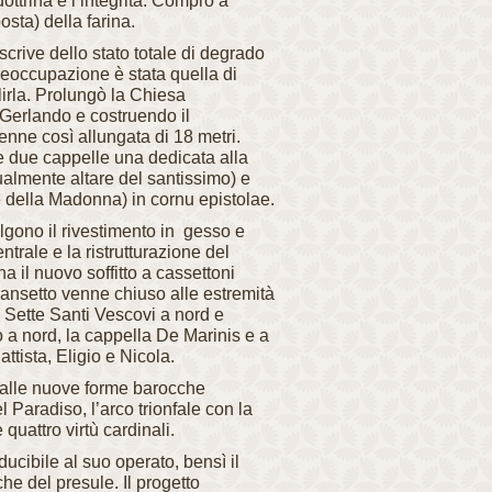
dottrina e l’integrità. Comprò a
osta) della farina.
crive dello stato totale di degrado
reoccupazione è stata quella di
lirla. Prolungò la Chiesa
. Gerlando e costruendo il
nne così allungata di 18 metri.
re due cappelle una dedicata alla
ualmente altare del santissimo) e
re della Madonna) in cornu epistolae.
lgono il rivestimento in gesso e
ntrale e la ristrutturazione del
 il nuovo soffitto a cassettoni
transetto venne chiuso alle estremità
i Sette Santi Vescovi a nord e
o a nord, la cappella De Marinis e a
ttista, Eligio e Nicola.
 alle nuove forme barocche
l Paradiso, l’arco trionfale con la
 quattro virtù cardinali.
ducibile al suo operato, bensì il
che del presule. Il progetto