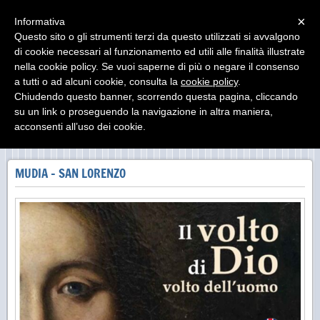
Menu
×
Informativa
Questo sito o gli strumenti terzi da questo utilizzati si avvalgono
di cookie necessari al funzionamento ed utili alle finalità illustrate
MUseo DIocesano Agrigento
nella cookie policy. Se vuoi saperne di più o negare il consenso
Il Museo Diocesano di Agrigento ha sede presso il
Palazzo Arcivescovile
a tutti o ad alcuni cookie, consulta la
cookie policy
.
Chiudendo questo banner, scorrendo questa pagina, cliccando
su un link o proseguendo la navigazione in altra maniera,
acconsenti all’uso dei cookie.
EVENTI
MUDIA - SAN LORENZO